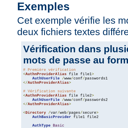
Exemples
Cet exemple vérifie les 
deux fichiers textes différ
Vérification dans plusi
mots de passe au form
# Première vérification
<
AuthnProviderAlias
 file file1
>
AuthUserFile
/
www
/
conf
/
</
AuthnProviderAlias
>
# Vérification suivante
<
AuthnProviderAlias
 file file2
>
AuthUserFile
/
www
/
conf
/
</
AuthnProviderAlias
>
<
Directory
/
var
/
web
/
pages
/
secure
>
AuthBasicProvider
 file1 file2

AuthType
Basic