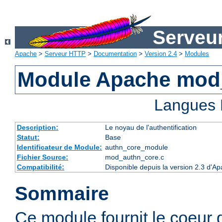
Serveu
Apache
>
Serveur HTTP
>
Documentation
>
Version 2.4
>
Modules
Module Apache mod
Langues 
Description:
Le noyau de l'authentification
Statut:
Base
Identificateur de Module:
authn_core_module
Fichier Source:
mod_authn_core.c
Compatibilité:
Disponible depuis la version 2.3 d'A
Sommaire
Ce module fournit le coeur 