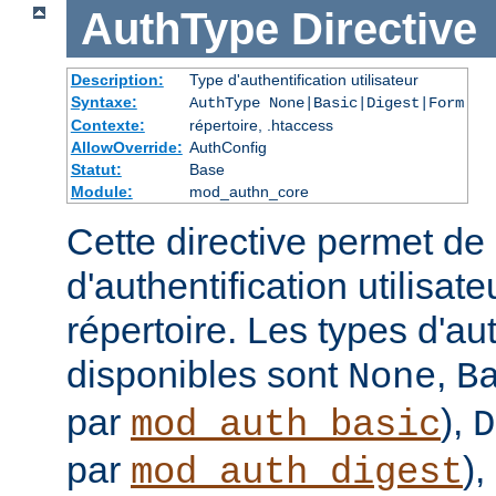
AuthType
Directive
Description:
Type d'authentification utilisateur
Syntaxe:
AuthType None|Basic|Digest|Form
Contexte:
répertoire, .htaccess
AllowOverride:
AuthConfig
Statut:
Base
Module:
mod_authn_core
Cette directive permet de d
d'authentification utilisat
répertoire. Les types d'aut
disponibles sont
,
None
B
par
),
mod_auth_basic
D
par
),
mod_auth_digest