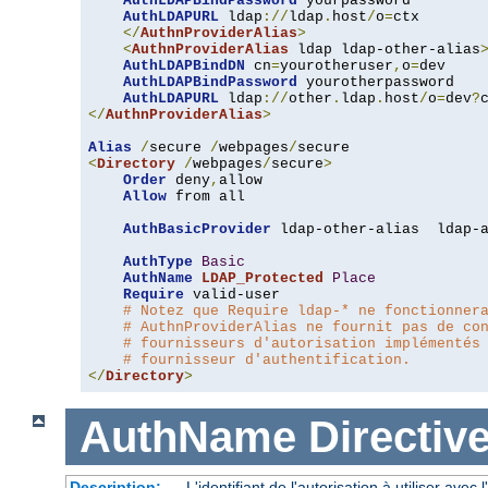
AuthLDAPBindPassword
 yourpassword

AuthLDAPURL
 ldap
://
ldap
.
host
/
o
=
ctx

</
AuthnProviderAlias
>
<
AuthnProviderAlias
 ldap ldap-other-alias
AuthLDAPBindDN
 cn
=
yourotheruser
,
o
=
dev

AuthLDAPBindPassword
 yourotherpassword

AuthLDAPURL
 ldap
://
other
.
ldap
.
host
/
o
=
dev
?
</
AuthnProviderAlias
>
Alias
/
secure 
/
webpages
/
<
Directory
/
webpages
/
secure
>
Order
 deny
,
allow

Allow
 from all

AuthBasicProvider
 ldap-other-alias  ldap-a
AuthType
Basic
AuthName
LDAP_Protected
Place
Require
 valid-user

# Notez que Require ldap-* ne fonctionner
# AuthnProviderAlias ne fournit pas de co
# fournisseurs d'autorisation implémentés
# fournisseur d'authentification.
</
Directory
>
AuthName
Directiv
Description:
L'identifiant de l'autorisation à utiliser avec