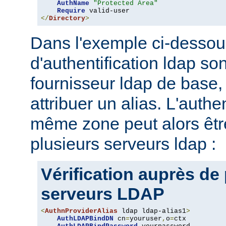
AuthName
"Protected Area"
Require
</
Directory
>
Dans l'exemple ci-dessou
d'authentification ldap son
fournisseur ldap de base, 
attribuer un alias. L'authe
même zone peut alors être
plusieurs serveurs ldap :
Vérification auprès de
serveurs LDAP
<
AuthnProviderAlias
 ldap ldap-alias1
>
AuthLDAPBindDN
 cn
=
youruser
,
o
=
ctx
