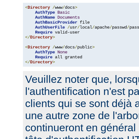
<
Directory
/
www
/
docs
>
AuthType
Basic
AuthName
Documents
AuthBasicProvider
 file

AuthUserFile
/
usr
/
local
/
apache
/
passwd
/
pass
Require
</
Directory
>
<
Directory
/
www
/
docs
/
public
>
AuthType
None
Require
</
Directory
>
Veuillez noter que, lors
l'authentification n'est p
clients qui se sont déjà 
une autre zone de l'arbo
continueront en général